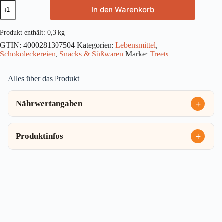
Treets
In den Warenkorb
Chocolate
300g
Menge
Produkt enthält: 0,3
kg
GTIN:
4000281307504
Kategorien:
Lebensmittel
,
Schokoleckereien
,
Snacks & Süßwaren
Marke:
Treets
Alles über das Produkt
Nährwertangaben
Produktinfos