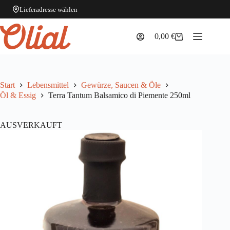
Lieferadresse wählen
Zum
Inhalt
0,00
€
Warenkorb
springen
Start
Lebensmittel
Gewürze, Saucen & Öle
Öl & Essig
Terra Tantum Balsamico di Piemente 250ml
AUSVERKAUFT