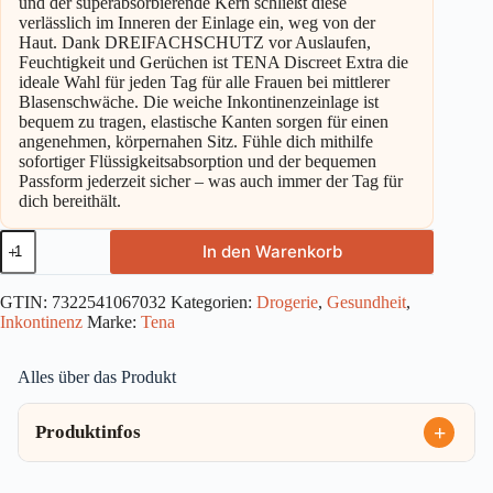
und der superabsorbierende Kern schließt diese
verlässlich im Inneren der Einlage ein, weg von der
Haut. Dank DREIFACHSCHUTZ vor Auslaufen,
Feuchtigkeit und Gerüchen ist TENA Discreet Extra die
ideale Wahl für jeden Tag für alle Frauen bei mittlerer
Blasenschwäche. Die weiche Inkontinenzeinlage ist
bequem zu tragen, elastische Kanten sorgen für einen
angenehmen, körpernahen Sitz. Fühle dich mithilfe
sofortiger Flüssigkeitsabsorption und der bequemen
Passform jederzeit sicher – was auch immer der Tag für
dich bereithält.
Tena
In den Warenkorb
Discreet
Extra
Einlagen
GTIN:
7322541067032
Kategorien:
Drogerie
,
Gesundheit
,
10ST
Inkontinenz
Marke:
Tena
Menge
Alles über das Produkt
Produktinfos