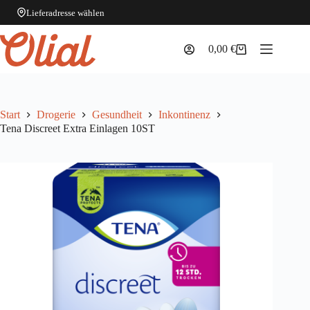
Lieferadresse wählen
Zum
Inhalt
0,00
€
Warenkorb
springen
Start
Drogerie
Gesundheit
Inkontinenz
Tena Discreet Extra Einlagen 10ST