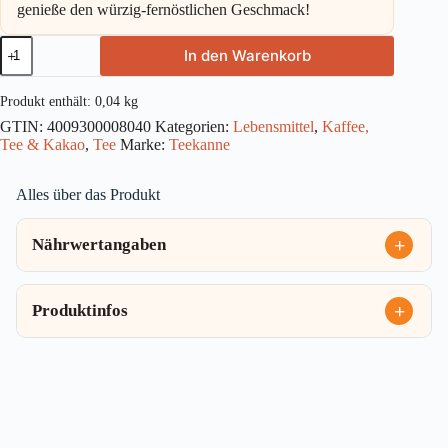
genieße den würzig-fernöstlichen Geschmack!
Teekanne
In den Warenkorb
Indischer
Chai
Classic
Produkt enthält: 0,04
kg
20St
GTIN:
4009300008040
Kategorien:
Lebensmittel
,
Kaffee,
40g
Tee & Kakao
,
Tee
Marke:
Teekanne
Menge
Alles über das Produkt
Nährwertangaben
Produktinfos