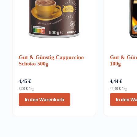
Gut & Günstig Cappuccino
Gut & Güns
Schoko 500g
100g
4,45
€
4,44
€
8,90
€
/
kg
44,40
€
/
kg
In den Warenkorb
In den W