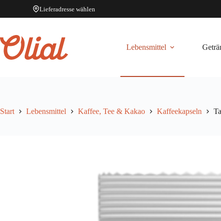
Lieferadresse wählen
Zum
Inhalt
springen
Lebensmittel
Geträ
Start
Lebensmittel
Kaffee, Tee & Kakao
Kaffeekapseln
Ta