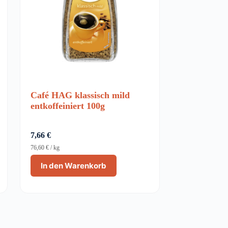
Café HAG klassisch mild
entkoffeiniert 100g
7,66
€
76,60
€
/
kg
In den Warenkorb