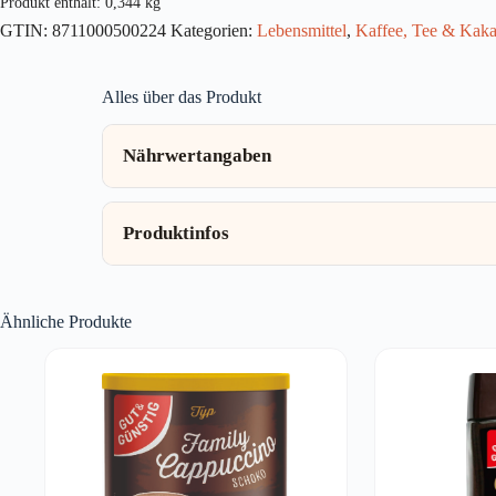
Produkt enthält: 0,344
kg
16St
GTIN:
8711000500224
Kategorien:
Lebensmittel
,
Kaffee, Tee & Kak
344g
Menge
Alles über das Produkt
Nährwertangaben
Produktinfos
Ähnliche Produkte