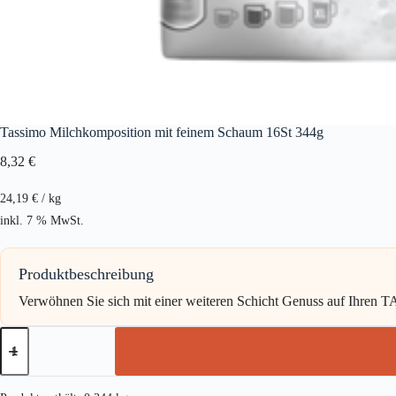
Tassimo Milchkomposition mit feinem Schaum 16St 344g
8,32
€
24,19
€
/
kg
inkl. 7 % MwSt.
Produktbeschreibung
Verwöhnen Sie sich mit einer weiteren Schicht Genuss auf Ihren 
Tassimo
Milchkomposition
mit
feinem
Schaum