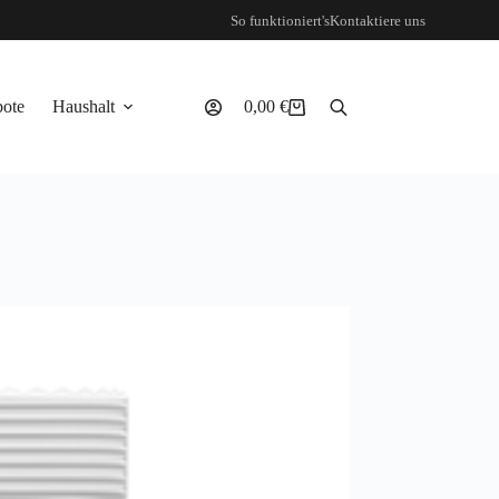
So funktioniert's
Kontaktiere uns
ote
Haushalt
0,00
€
Warenkorb