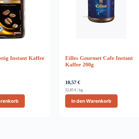
tig Instant Kaffee
Eilles Gourmet Cafe Instant
Kaffee 200g
10,57
€
52,85
€
/
kg
arenkorb
In den Warenkorb