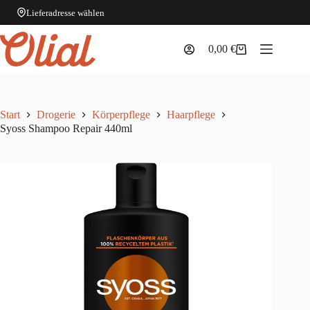
Lieferadresse wählen
Zum
Inhalt
0,00
€
Warenkorb
springen
Start
Drogerie
Körperpflege
Haarpflege
Syoss Shampoo Repair 440ml