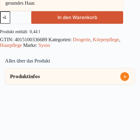
gesundes Haar.
Syoss
In den Warenkorb
Shampoo
Repair
440ml
Produkt enthält: 0,44
l
Menge
GTIN:
4015100336689
Kategorien:
Drogerie
,
Körperpflege
,
Haarpflege
Marke:
Syoss
Alles über das Produkt
Produktinfos