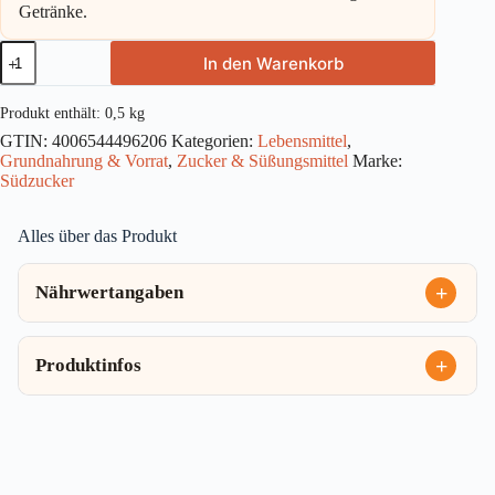
Getränke.
Südzucker
In den Warenkorb
Weisser
Rohrzucker
500g
Produkt enthält: 0,5
kg
Menge
GTIN:
4006544496206
Kategorien:
Lebensmittel
,
Grundnahrung & Vorrat
,
Zucker & Süßungsmittel
Marke:
Südzucker
Alles über das Produkt
Nährwertangaben
Produktinfos