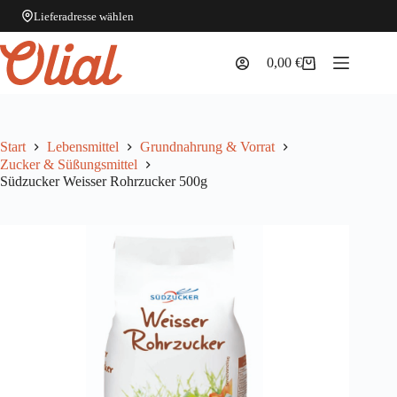
Lieferadresse wählen
Zum
Inhalt
0,00
€
Warenkorb
springen
Start
Lebensmittel
Grundnahrung & Vorrat
Zucker & Süßungsmittel
Südzucker Weisser Rohrzucker 500g