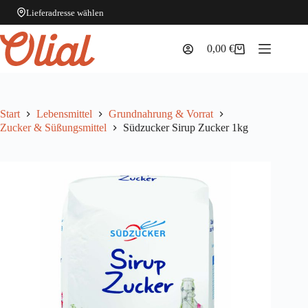
Lieferadresse wählen
Zum
Inhalt
0,00
€
Warenkorb
springen
Start
Lebensmittel
Grundnahrung & Vorrat
Zucker & Süßungsmittel
Südzucker Sirup Zucker 1kg