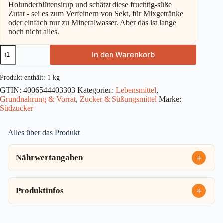
Holunderblütensirup und schätzt diese fruchtig-süße
Zutat - sei es zum Verfeinern von Sekt, für Mixgetränke
oder einfach nur zu Mineralwasser. Aber das ist lange
noch nicht alles.
Südzucker
In den Warenkorb
Sirup
Zucker
1kg
Produkt enthält: 1
kg
Menge
GTIN:
4006544403303
Kategorien:
Lebensmittel
,
Grundnahrung & Vorrat
,
Zucker & Süßungsmittel
Marke:
Südzucker
Alles über das Produkt
Nährwertangaben
Produktinfos