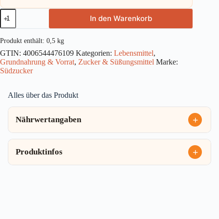
Südzucker
In den Warenkorb
Krümel
Kandis
500g
Produkt enthält: 0,5
kg
Menge
GTIN:
4006544476109
Kategorien:
Lebensmittel
,
Grundnahrung & Vorrat
,
Zucker & Süßungsmittel
Marke:
Südzucker
Alles über das Produkt
Nährwertangaben
Produktinfos