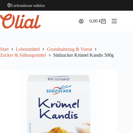
Lieferadresse wählen
Zum
Inhalt
0,00
€
Warenkorb
springen
Start
Lebensmittel
Grundnahrung & Vorrat
Zucker & Süßungsmittel
Südzucker Krümel Kandis 500g