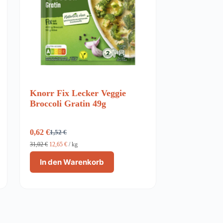
Knorr Fix Lecker Veggie
Broccoli Gratin 49g
0,62
€
1,52
€
Ursprünglicher
Aktueller
Preis
Preis
31,02
€
12,65
€
/
kg
war:
ist:
In den Warenkorb
1,52 €
0,62 €.