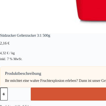
Südzucker Gelierzucker 3:1 500g
2,16
€
4,32
€
/
kg
inkl. 7 % MwSt.
Produktbeschreibung
Ihr möchtet eine wahre Fruchtexplosion erleben? Dann ist unser Ge
Südzucker
Gelierzucker
3:1
500g
Menge