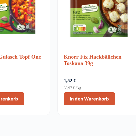
Gulasch Topf One
Knorr Fix Hackbällchen
Toskana 39g
1,52
€
38,97
€
/
kg
arenkorb
In den Warenkorb