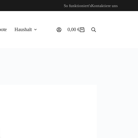
So funktioniert's
Kontaktiere uns
ote
Haushalt
0,00
€
Warenkorb