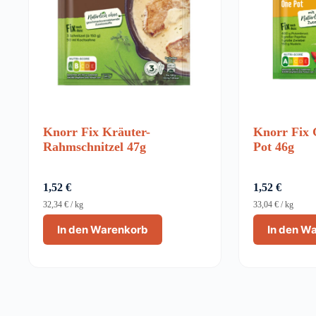
Knorr Fix Kräuter-
Knorr Fix 
Rahmschnitzel 47g
Pot 46g
1,52
€
1,52
€
32,34
€
/
kg
33,04
€
/
kg
In den Warenkorb
In den W