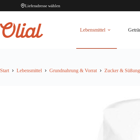
Lieferadresse wählen
Zum
Inhalt
springen
Lebensmittel
Geträ
Start
Lebensmittel
Grundnahrung & Vorrat
Zucker & Süßungs