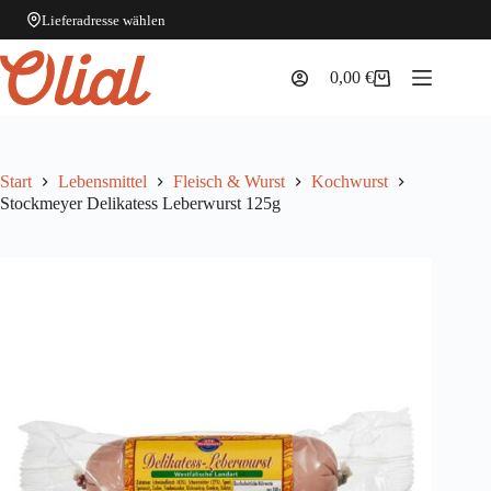
Lieferadresse wählen
Zum
Inhalt
0,00
€
Warenkorb
springen
Start
Lebensmittel
Fleisch & Wurst
Kochwurst
Stockmeyer Delikatess Leberwurst 125g