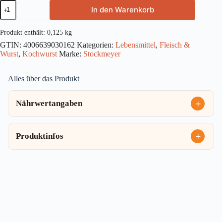
Stockmeyer
In den Warenkorb
Delikatess
Leberwurst
125g
Produkt enthält: 0,125
kg
Menge
GTIN:
4006639030162
Kategorien:
Lebensmittel
,
Fleisch &
Wurst
,
Kochwurst
Marke:
Stockmeyer
Alles über das Produkt
Nährwertangaben
Produktinfos