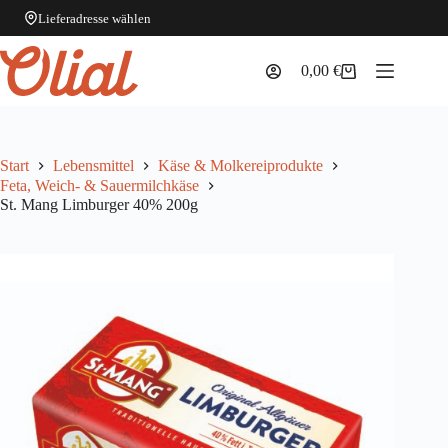
Lieferadresse wählen
Zum
Inhalt
0,00
€
Warenkorb
springen
Start
Lebensmittel
Käse & Molkereiprodukte
Feta, Weich- & Sauermilchkäse
St. Mang Limburger 40% 200g