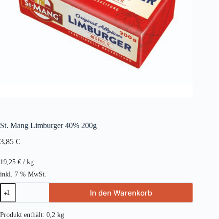
St. Mang Limburger 40% 200g
3,85
€
19,25
€
/
kg
inkl. 7 % MwSt.
St.
In den Warenkorb
Mang
Limburger
40%
Produkt enthält: 0,2
kg