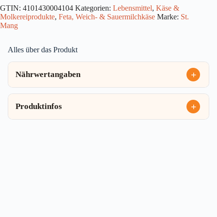
200g
GTIN:
4101430004104
Kategorien:
Lebensmittel
,
Käse &
Menge
Molkereiprodukte
,
Feta, Weich- & Sauermilchkäse
Marke:
St.
Mang
Alles über das Produkt
Nährwertangaben
Produktinfos