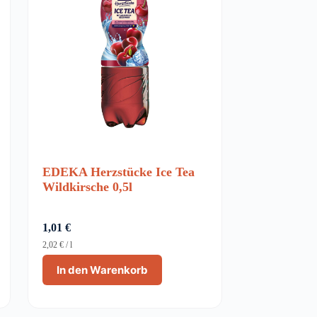
EDEKA Herzstücke Ice Tea
Wildkirsche 0,5l
1,01
€
2,02
€
/
l
In den Warenkorb