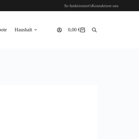
So funktioniert's
Kontaktiere uns
ote
Haushalt
0,00
€
Warenkorb