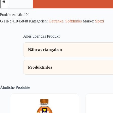
20x0,5l
Menge
Produkt enthält: 10
l
GTIN:
41045848
Kategorien:
Getränke
,
Softdrinks
Marke:
Spezi
Alles über das Produkt
Nährwertangaben
Produktinfos
Ähnliche Produkte