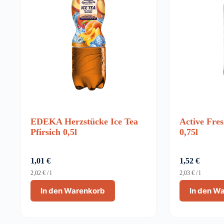
EDEKA Herzstücke Ice Tea
Active Fres
Pfirsich 0,5l
0,75l
1,01
€
1,52
€
2,02
€
/
l
2,03
€
/
l
In den Warenkorb
In den W