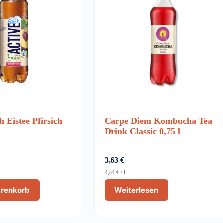
h Eistee Pfirsich
Carpe Diem Kombucha Tea
Drink Classic 0,75 l
3,63
€
4,84
€
/
l
arenkorb
Weiterlesen