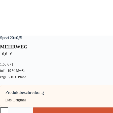
Spezi 20×0,5l
MEHRWEG
16,61
€
1,66
€
/
l
inkl. 19 % MwSt.
zzgl.
3,10
€
Pfand
Produktbeschreibung
Das Original
Spezi