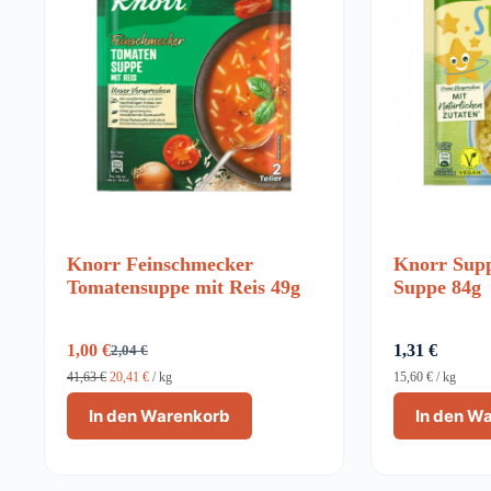
Knorr Feinschmecker
Knorr Supp
Tomatensuppe mit Reis 49g
Suppe 84g
1,00
€
1,31
€
2,04
€
Ursprünglicher
Aktueller
Preis
Preis
41,63
€
20,41
€
/
kg
15,60
€
/
kg
war:
ist:
In den Warenkorb
In den W
2,04 €
1,00 €.