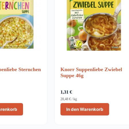
enliebe Sternchen
Knorr Suppenliebe Zwiebel
Suppe 46g
1,31
€
28,48
€
/
kg
arenkorb
In den Warenkorb