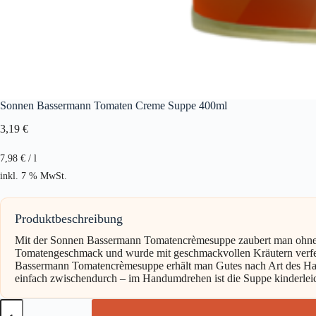
Sonnen Bassermann Tomaten Creme Suppe 400ml
3,19
€
7,98
€
/
l
inkl. 7 % MwSt.
Produktbeschreibung
Mit der Sonnen Bassermann Tomatencrèmesuppe zaubert man ohne v
Tomatengeschmack und wurde mit geschmackvollen Kräutern verfeine
Bassermann Tomatencrèmesuppe erhält man Gutes nach Art des Hau
einfach zwischendurch – im Handumdrehen ist die Suppe kinderleich
Sonnen
Bassermann