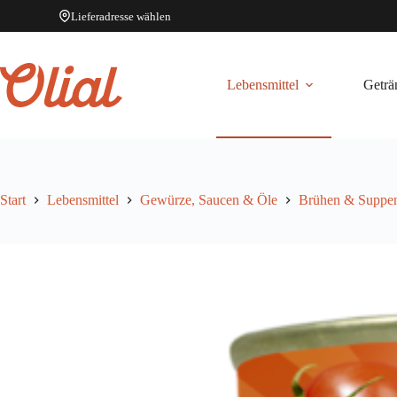
Lieferadresse wählen
Zum
Inhalt
springen
Lebensmittel
Geträ
Start
Lebensmittel
Gewürze, Saucen & Öle
Brühen & Suppe