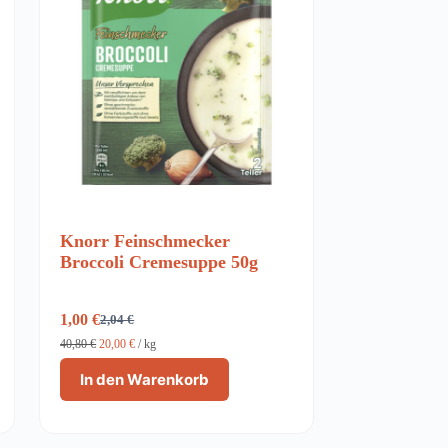
Knorr Feinschmecker
Broccoli Cremesuppe 50g
1,00
€
2,04
€
Ursprünglicher
Aktueller
Preis
Preis
40,80
€
20,00
€
/
kg
war:
ist:
In den Warenkorb
2,04 €
1,00 €.