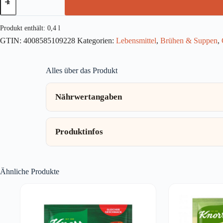
Tomaten
Creme
Suppe
Produkt enthält: 0,4
l
400ml
GTIN:
4008585109228
Kategorien:
Lebensmittel
,
Brühen & Suppen
,
Menge
Alles über das Produkt
Nährwertangaben
Produktinfos
Ähnliche Produkte