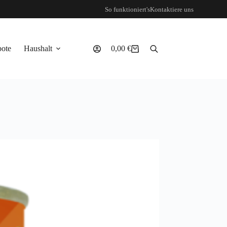
So funktioniert's
Kontaktiere uns
ote
Haushalt
0,00
€
Warenkorb