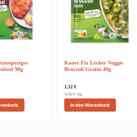
Knusperiges
Knorr Fix Lecker Veggie
nitzel 90g
Broccoli Gratin 49g
1,52
€
31,02
€
/
kg
arenkorb
In den Warenkorb