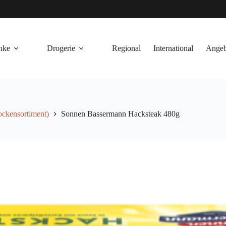
nke
Drogerie
Regional
International
Angeb
rockensortiment)
Sonnen Bassermann Hacksteak 480g