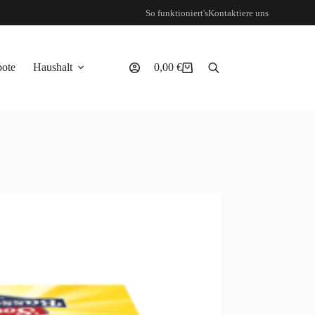
So funktioniert's
Kontaktiere uns
ote
Haushalt
0,00
€
Warenkorb