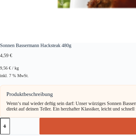
Sonnen Bassermann Hacksteak 480g
4,59
€
9,56
€
/
kg
inkl. 7 % MwSt.
Produktbeschreibung
Wenn‘s mal wieder deftig sein darf: Unser würziges Sonnen Bass
direkt auf deinen Teller. Ein herzhafter Klassiker, leicht und schnell 
Sonnen
Bassermann
Hacksteak
480g