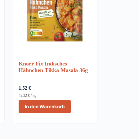
Knorr Fix Indisches
Hähnchen Tikka Masala 36g
1,52
€
42,22
€
/
kg
In den Warenkorb