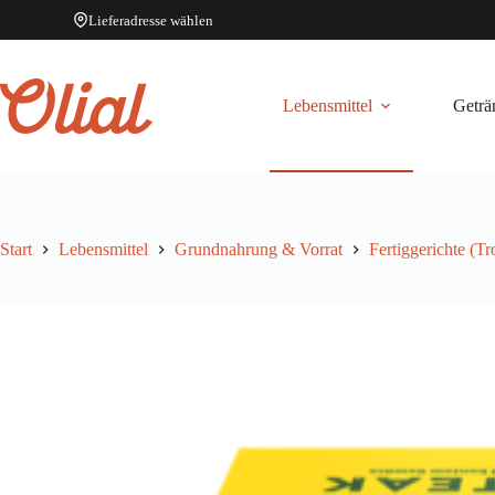
Lieferadresse wählen
Zum
Inhalt
springen
Lebensmittel
Geträ
Start
Lebensmittel
Grundnahrung & Vorrat
Fertiggerichte (T