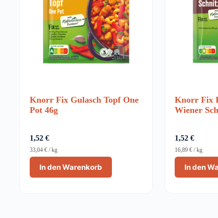
Knorr Fix Gulasch Topf One
Knorr Fix 
Pot 46g
Wiener Sch
1,52
€
1,52
€
33,04
€
/
kg
16,89
€
/
kg
In den Warenkorb
In den W