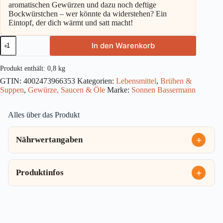
aromatischen Gewürzen und dazu noch deftige
Bockwürstchen – wer könnte da widerstehen? Ein
Eintopf, der dich wärmt und satt macht!
Sonnen
In den Warenkorb
Bassermann
Erbsentopf
800g
Produkt enthält: 0,8
kg
Menge
GTIN:
4002473966353
Kategorien:
Lebensmittel
,
Brühen &
Suppen
,
Gewürze, Saucen & Öle
Marke:
Sonnen Bassermann
Alles über das Produkt
Nährwertangaben
Produktinfos