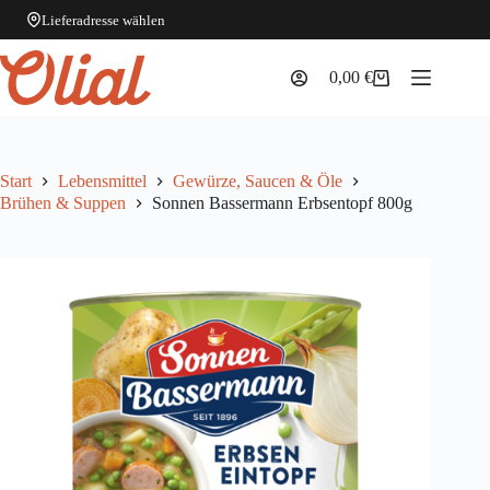
Lieferadresse wählen
Zum
Inhalt
0,00
€
Warenkorb
springen
Start
Lebensmittel
Gewürze, Saucen & Öle
Brühen & Suppen
Sonnen Bassermann Erbsentopf 800g