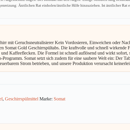
nreizung: Ärztlichen Rat einholen/ärztliche Hilfe hinzuziehen. Ist ärztlicher Rat
hirr mit Geruchsneutralisierer Kein Vordosieren, Einweichen oder Nac
en Somat Gold Geschirrspültabs. Die kraftvolle und schnell wirkende Fo
 und Kaffeeflecken. Die Formel ist schnell auflösend und wirkt sofort
co-Programm. Somat setzt sich zudem für eine saubere Welt ein: Der Ta
uerbarem Strom betrieben, und unsere Produktion verursacht keinerlei
el
,
Geschirrspülmittel
Marke:
Somat