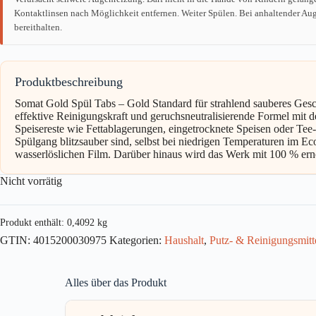
Kontaktlinsen nach Möglichkeit entfernen. Weiter Spülen. Bei anhaltender Auge
bereithalten.
Produktbeschreibung
Somat Gold Spül Tabs – Gold Standard für strahlend sauberes Gesc
effektive Reinigungskraft und geruchsneutralisierende Formel mit d
Speisereste wie Fettablagerungen, eingetrocknete Speisen oder Tee-
Spülgang blitzsauber sind, selbst bei niedrigen Temperaturen im E
wasserlöslichen Film. Darüber hinaus wird das Werk mit 100 % erne
Nicht vorrätig
Produkt enthält: 0,4092
kg
GTIN:
4015200030975
Kategorien:
Haushalt
,
Putz- & Reinigungsmitt
Alles über das Produkt