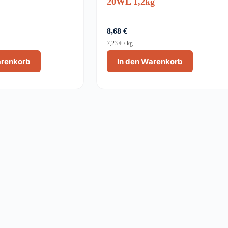
20WL 1,2kg
8,68
€
7,23
€
/
kg
arenkorb
In den Warenkorb