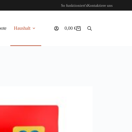
So funktioniert's
Kontaktiere uns
ote
Haushalt
0,00
€
Warenkorb