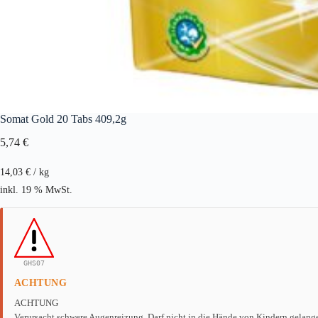
Somat Gold 20 Tabs 409,2g
5,74
€
14,03
€
/
kg
inkl. 19 % MwSt.
GHS07
ACHTUNG
ACHTUNG
Verursacht schwere Augenreizung. Darf nicht in die Hände von Kindern gelang