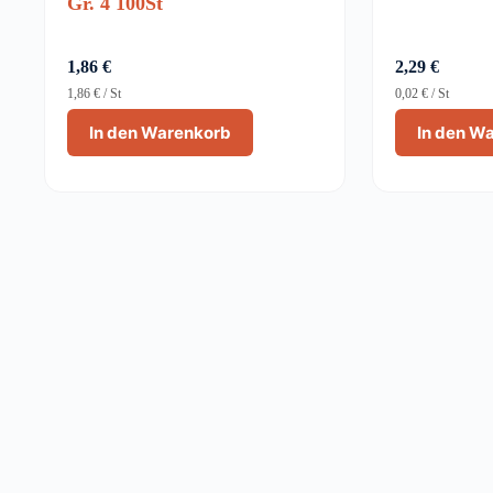
Gr. 4 100St
1,86
€
2,29
€
1,86
€
/
St
0,02
€
/
St
In den Warenkorb
In den W