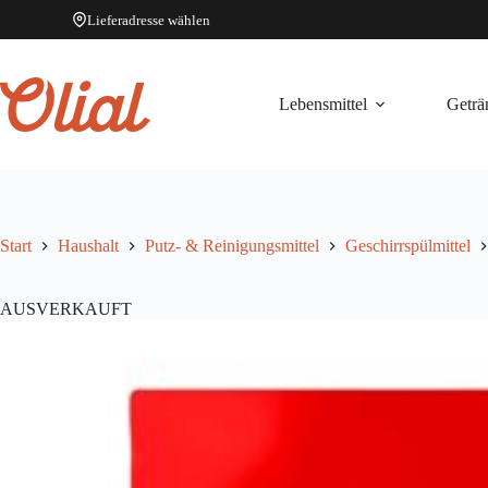
Lieferadresse wählen
Zum
Inhalt
springen
Lebensmittel
Geträ
Start
Haushalt
Putz- & Reinigungsmittel
Geschirrspülmittel
AUSVERKAUFT