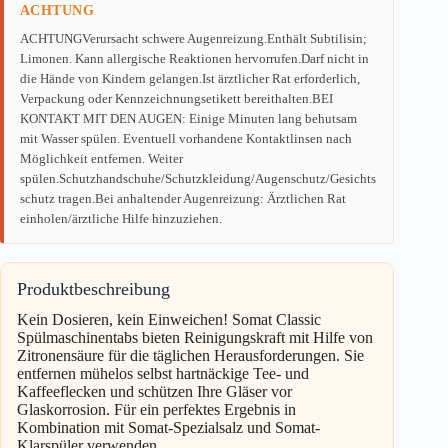
ACHTUNG
ACHTUNGVerursacht schwere Augenreizung.Enthält Subtilisin;
Limonen. Kann allergische Reaktionen hervorrufen.Darf nicht in
die Hände von Kindern gelangen.Ist ärztlicher Rat erforderlich,
Verpackung oder Kennzeichnungsetikett bereithalten.BEI
KONTAKT MIT DEN AUGEN: Einige Minuten lang behutsam
mit Wasser spülen. Eventuell vorhandene Kontaktlinsen nach
Möglichkeit entfernen. Weiter
spülen.Schutzhandschuhe/Schutzkleidung/Augenschutz/Gesichts
schutz tragen.Bei anhaltender Augenreizung: Ärztlichen Rat
einholen/ärztliche Hilfe hinzuziehen.
Produktbeschreibung
Kein Dosieren, kein Einweichen! Somat Classic
Spülmaschinentabs bieten Reinigungskraft mit Hilfe von
Zitronensäure für die täglichen Herausforderungen. Sie
entfernen mühelos selbst hartnäckige Tee- und
Kaffeeflecken und schützen Ihre Gläser vor
Glaskorrosion. Für ein perfektes Ergebnis in
Kombination mit Somat-Spezialsalz und Somat-
Klarspüler verwenden.