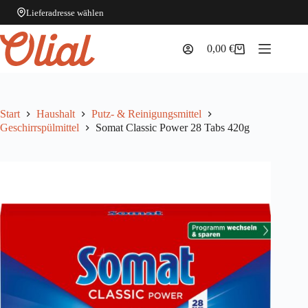
Lieferadresse wählen
Zum
Inhalt
0,00
€
Warenkorb
springen
Start
Haushalt
Putz- & Reinigungsmittel
Geschirrspülmittel
Somat Classic Power 28 Tabs 420g