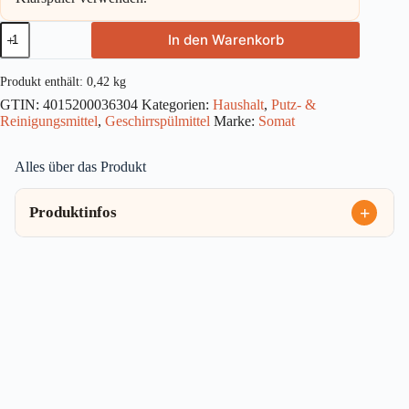
Somat
In den Warenkorb
Classic
Power
28
Produkt enthält: 0,42
kg
Tabs
GTIN:
4015200036304
Kategorien:
Haushalt
,
Putz- &
420g
Reinigungsmittel
,
Geschirrspülmittel
Marke:
Somat
Menge
Alles über das Produkt
Produktinfos