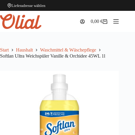
Lieferadresse wählen
Zum
Inhalt
0,00
€
Warenkorb
springen
Start
Haushalt
Waschmittel & Wäschepflege
Softlan Ultra Weichspüler Vanille & Orchidee 45WL 1l