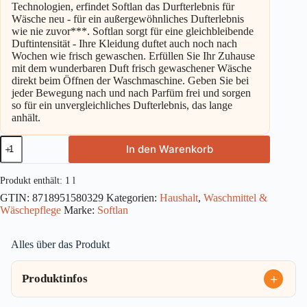
Technologien, erfindet Softlan das Durfterlebnis für
Wäsche neu - für ein außergewöhnliches Dufterlebnis
wie nie zuvor***. Softlan sorgt für eine gleichbleibende
Duftintensität - Ihre Kleidung duftet auch noch nach
Wochen wie frisch gewaschen. Erfüllen Sie Ihr Zuhause
mit dem wunderbaren Duft frisch gewaschener Wäsche
direkt beim Öffnen der Waschmaschine. Geben Sie bei
jeder Bewegung nach und nach Parfüm frei und sorgen
so für ein unvergleichliches Dufterlebnis, das lange
anhält.
Softlan
In den Warenkorb
Ultra
Weichspüler
Vanille
Produkt enthält: 1
l
&
GTIN:
8718951580329
Kategorien:
Haushalt
,
Waschmittel &
Orchidee
Wäschepflege
Marke:
Softlan
45WL
1l
Menge
Alles über das Produkt
Produktinfos