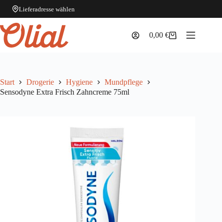
Lieferadresse wählen
Zum
Inhalt
0,00
€
Warenkorb
springen
Start
Drogerie
Hygiene
Mundpflege
Sensodyne Extra Frisch Zahncreme 75ml