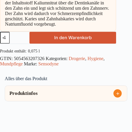
der Inhaltsstoff Kaliumnitrat über die Dentinkanäle in
den Zahn ein und legt sich schützend um den Zahnnerv.
Der Zahn wird dadurch vor Schmerzempfindlichkeit
geschützt. Karies und Zahnhalskaries wird durch
Natriumfluorid vorgebeugt.
Sensodyne
In den Warenkorb
Extra
Frisch
Zahncreme
Produkt enthält: 0,075
l
75ml
GTIN:
5054563207326
Kategorien:
Drogerie
,
Hygiene
,
Menge
Mundpflege
Marke:
Sensodyne
Alles über das Produkt
Produktinfos