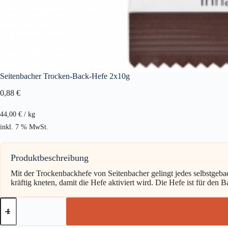
Seitenbacher Trocken-Back-Hefe 2x10g
0,88
€
44,00
€
/
kg
inkl. 7 % MwSt.
Produktbeschreibung
Mit der Trockenbackhefe von Seitenbacher gelingt jedes selbstgeba
kräftig kneten, damit die Hefe aktiviert wird. Die Hefe ist für den
Seitenbacher
Trocken-
Back-
Hefe