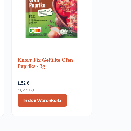
Knorr Fix Gefüllte Ofen
Paprika 43g
1,52
€
35,35
€
/
kg
In den Warenkorb