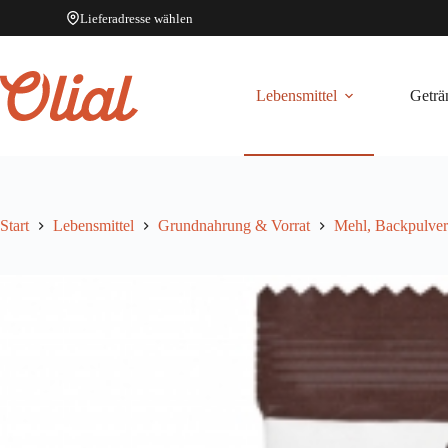
Lieferadresse wählen
Zum
Inhalt
springen
Lebensmittel
Geträ
Start
Lebensmittel
Grundnahrung & Vorrat
Mehl, Backpulve