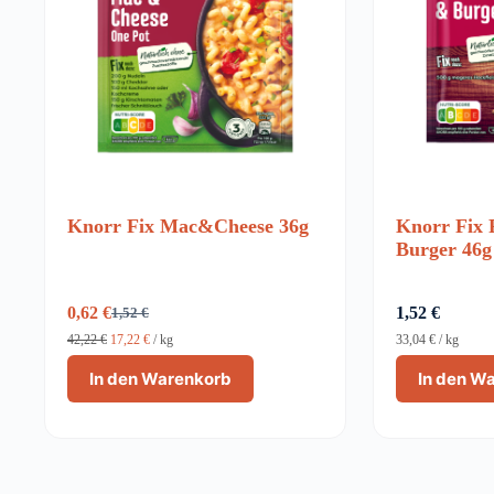
Knorr Fix Mac&Cheese 36g
Knorr Fix 
Burger 46g
0,62
€
1,52
€
1,52
€
Ursprünglicher
Aktueller
Preis
Preis
42,22
€
17,22
€
/
kg
33,04
€
/
kg
war:
ist:
In den Warenkorb
In den W
1,52 €
0,62 €.