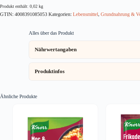
2x10g
Produkt enthält: 0,02
kg
Menge
GTIN:
4008391085053
Kategorien:
Lebensmittel
,
Grundnahrung & Vo
Alles über das Produkt
Nährwertangaben
Produktinfos
Ähnliche Produkte