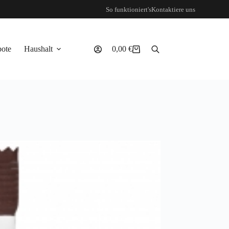
So funktioniert's
Kontaktiere uns
ote
Haushalt
0,00
€
Warenkorb