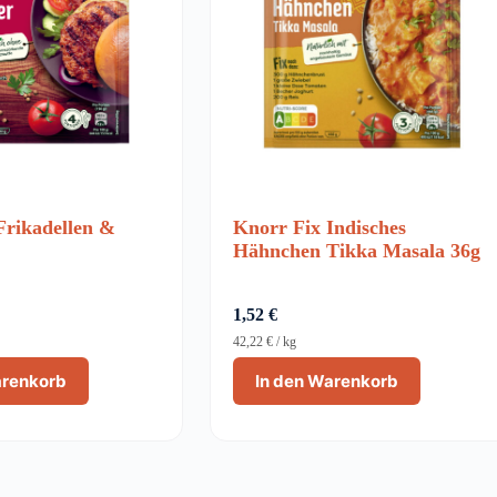
Frikadellen &
Knorr Fix Indisches
Hähnchen Tikka Masala 36g
1,52
€
42,22
€
/
kg
arenkorb
In den Warenkorb