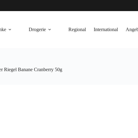
nke
Drogerie
Regional
International
Angeb
er Riegel Banane Cranberry 50g