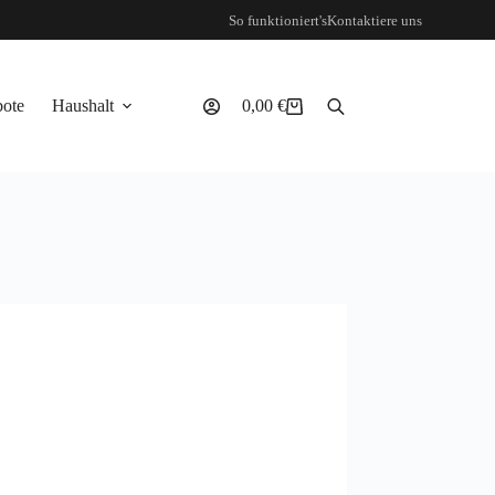
So funktioniert's
Kontaktiere uns
ote
Haushalt
0,00
€
Warenkorb