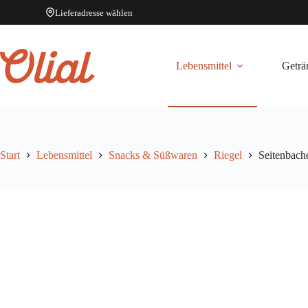
Lieferadresse wählen
Zum
Inhalt
springen
Lebensmittel
Geträ
Start
Lebensmittel
Snacks & Süßwaren
Riegel
Seitenbach