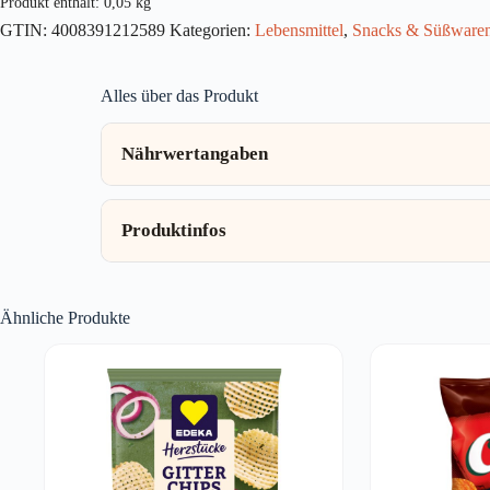
Produkt enthält: 0,05
kg
Menge
GTIN:
4008391212589
Kategorien:
Lebensmittel
,
Snacks & Süßware
Alles über das Produkt
Nährwertangaben
Produktinfos
Ähnliche Produkte