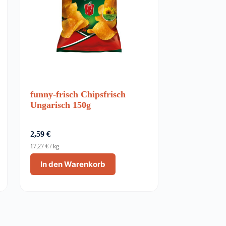
funny-frisch Chipsfrisch
Ungarisch 150g
2,59
€
17,27
€
/
kg
In den Warenkorb