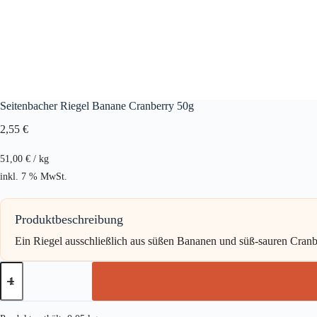
Seitenbacher Riegel Banane Cranberry 50g
2,55
€
51,00
€
/
kg
inkl. 7 % MwSt.
Produktbeschreibung
Ein Riegel ausschließlich aus süßen Bananen und süß-sauren Cranb
Seitenbacher
Riegel
Banane
Cranberry
50g