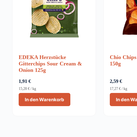
EDEKA Herzstücke
Chio Chips
Gitterchips Sour Cream &
150g
Onion 125g
1,91
€
2,59
€
15,28
€
/
kg
17,27
€
/
kg
In den Warenkorb
In den W