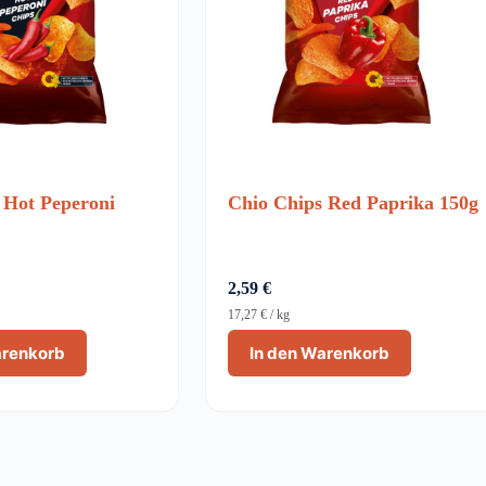
 Hot Peperoni
Chio Chips Red Paprika 150g
2,59
€
17,27
€
/
kg
arenkorb
In den Warenkorb