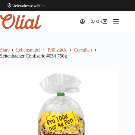
Lieferadresse wählen
Zum
Inhalt
0,00
€
Warenkorb
springen
Start
Lebensmittel
Frühstück
Cerealien
Seitenbacher Confiserie #054 750g