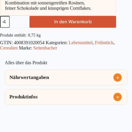
Kombination mit sonnengereiften Rosinen,
feiner Schokolade und knusprigen Cornflakes.
Seitenbacher
In den Warenkorb
Confiserie
#054
750g
Produkt enthält: 0,75
kg
Menge
GTIN:
4008391020054
Kategorien:
Lebensmittel
,
Frühstück
,
Cerealien
Marke:
Seitenbacher
Alles über das Produkt
Nährwertangaben
Produktinfos