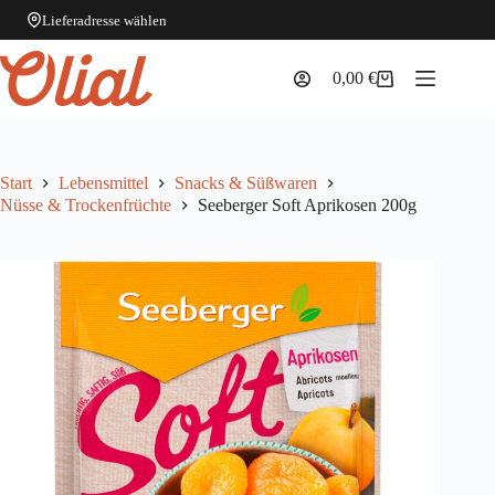
Lieferadresse wählen
Zum
Inhalt
0,00
€
Warenkorb
springen
Start
Lebensmittel
Snacks & Süßwaren
Nüsse & Trockenfrüchte
Seeberger Soft Aprikosen 200g