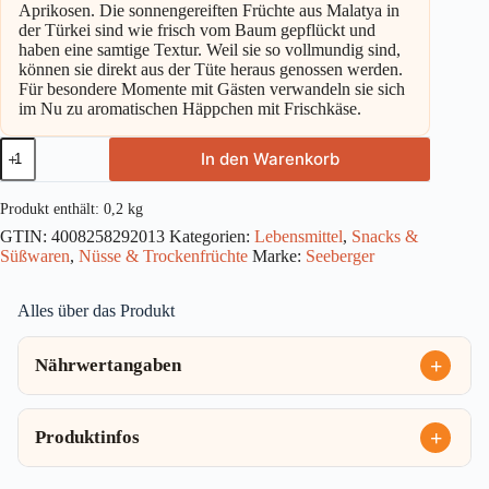
Aprikosen. Die sonnengereiften Früchte aus Malatya in
der Türkei sind wie frisch vom Baum gepflückt und
haben eine samtige Textur. Weil sie so vollmundig sind,
können sie direkt aus der Tüte heraus genossen werden.
Für besondere Momente mit Gästen verwandeln sie sich
im Nu zu aromatischen Häppchen mit Frischkäse.
Seeberger
In den Warenkorb
Soft
Aprikosen
200g
Produkt enthält: 0,2
kg
Menge
GTIN:
4008258292013
Kategorien:
Lebensmittel
,
Snacks &
Süßwaren
,
Nüsse & Trockenfrüchte
Marke:
Seeberger
Alles über das Produkt
Nährwertangaben
Produktinfos