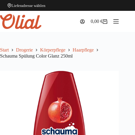
Lieferadresse wählen
Zum
Inhalt
0,00
€
Warenkorb
springen
Start
Drogerie
Körperpflege
Haarpflege
Schauma Spülung Color Glanz 250ml