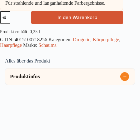
Für strahlende und langanhaltende Farbergebnisse.
Schauma
In den Warenkorb
Spülung
Color
Glanz
Produkt enthält: 0,25
l
250ml
GTIN:
4015100718256
Kategorien:
Drogerie
,
Körperpflege
,
Menge
Haarpflege
Marke:
Schauma
Alles über das Produkt
Produktinfos