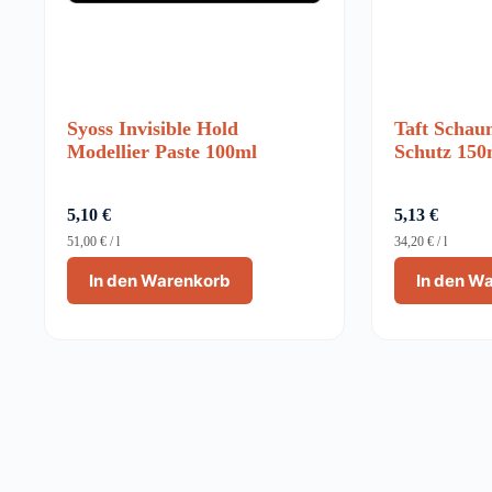
Syoss Invisible Hold
Taft Schau
Modellier Paste 100ml
Schutz 150
5,10
€
5,13
€
51,00
€
/
l
34,20
€
/
l
In den Warenkorb
In den W