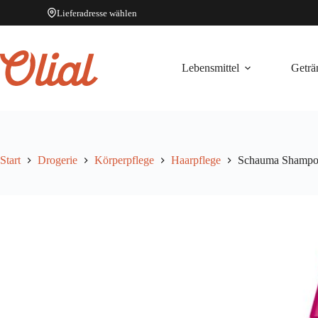
Lieferadresse wählen
Zum
Inhalt
springen
Lebensmittel
Geträ
Start
Drogerie
Körperpflege
Haarpflege
Schauma Shampoo