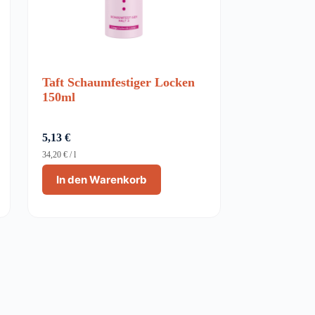
Taft Schaumfestiger Locken
150ml
5,13
€
34,20
€
/
l
In den Warenkorb