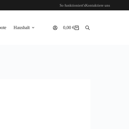
So funktioniert's
Kontaktiere uns
ote
Haushalt
0,00
€
Warenkorb