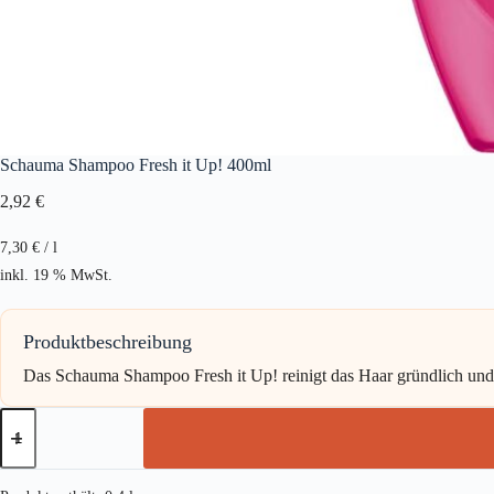
Schauma Shampoo Fresh it Up! 400ml
2,92
€
7,30
€
/
l
inkl. 19 % MwSt.
Produktbeschreibung
Das Schauma Shampoo Fresh it Up! reinigt das Haar gründlich und ve
Schauma
Shampoo
Fresh
it
Up!