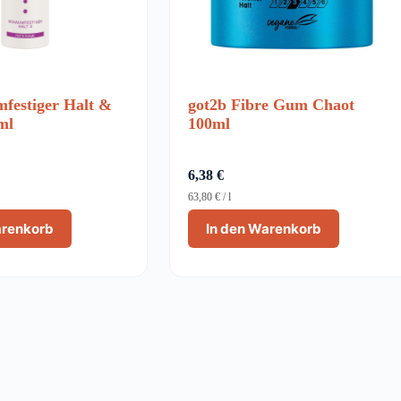
mfestiger Halt &
got2b Fibre Gum Chaot
ml
100ml
6,38
€
63,80
€
/
l
arenkorb
In den Warenkorb