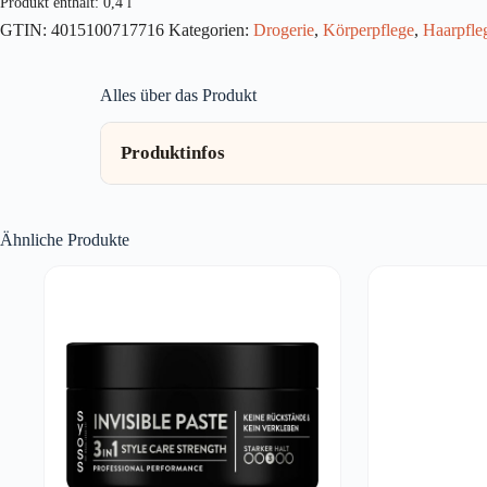
Produkt enthält: 0,4
l
400ml
GTIN:
4015100717716
Kategorien:
Drogerie
,
Körperpflege
,
Haarpfle
Menge
Alles über das Produkt
Produktinfos
Ähnliche Produkte