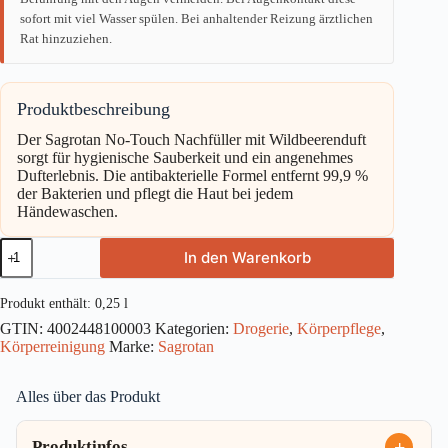
sofort mit viel Wasser spülen. Bei anhaltender Reizung ärztlichen
Rat hinzuziehen.
Produktbeschreibung
Der Sagrotan No-Touch Nachfüller mit Wildbeerenduft
sorgt für hygienische Sauberkeit und ein angenehmes
Dufterlebnis. Die antibakterielle Formel entfernt 99,9 %
der Bakterien und pflegt die Haut bei jedem
Händewaschen.
Sagrotan
In den Warenkorb
No-
Touch
Nachfüller
Produkt enthält: 0,25
l
Wildbeeren
GTIN:
4002448100003
Kategorien:
Drogerie
,
Körperpflege
,
Duft
Körperreinigung
Marke:
Sagrotan
250ml
Menge
Alles über das Produkt
Produktinfos