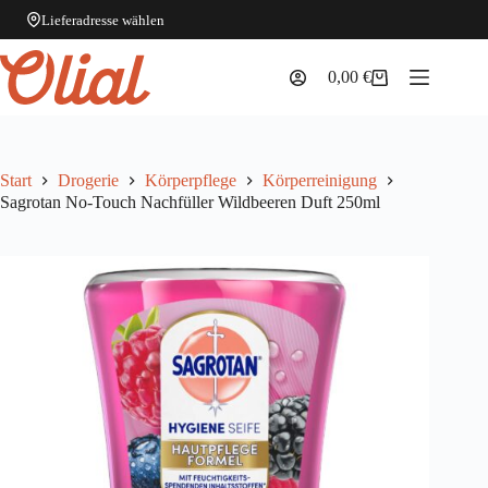
Lieferadresse wählen
Zum
Inhalt
0,00
€
Warenkorb
springen
Start
Drogerie
Körperpflege
Körperreinigung
Sagrotan No-Touch Nachfüller Wildbeeren Duft 250ml