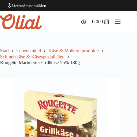
Lieferadresse wählen
Zum
Inhalt
0,00
€
Warenkorb
springen
Start
Lebensmittel
Käse & Molkereiprodukte
Schmelzkäse & Käsespezialitäten
Rougette Marinierter Grillkäse 55% 180g