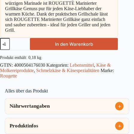
würzigen Marinade ist ROUGETTE Marinierter
Grillkäse Genuss pur für jeden Käse-Liebhaber der
warmen Küche. Dank der praktischen Grillschale lässt
sich ROUGETTE Marinierter Grillkäse ganz einfach
und sauber zubereiten - ideal für jeden Griller und jeden
Grill.
Rougette
In den Warenkorb
Marinierter
Grillkäse
55%
Produkt enthält: 0,18
kg
180g
GTIN:
4000504176030
Kategorien:
Lebensmittel
,
Käse &
Menge
Molkereiprodukte
,
Schmelzkäse & Käsespezialitäten
Marke:
Rougette
Alles über das Produkt
Nährwertangaben
Produktinfos