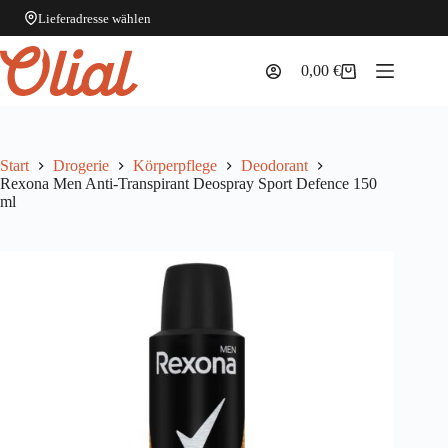
Lieferadresse wählen
Zum
Inhalt
0,00
€
Warenkorb
springen
Start
Drogerie
Körperpflege
Deodorant
Rexona Men Anti-Transpirant Deospray Sport Defence 150
ml