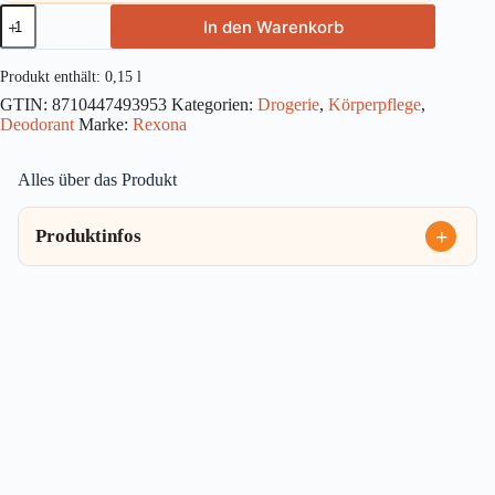
Rexona
In den Warenkorb
Men
Anti-
Transpirant
Produkt enthält: 0,15
l
Deospray
GTIN:
8710447493953
Kategorien:
Drogerie
,
Körperpflege
,
Sport
Deodorant
Marke:
Rexona
Defence
150
ml
Alles über das Produkt
Menge
Produktinfos