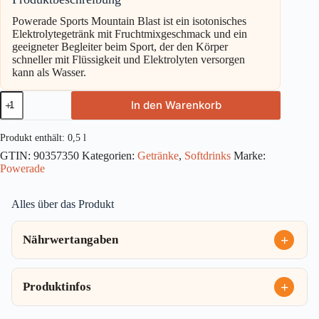
Powerade Sports Mountain Blast ist ein isotonisches
Elektrolytegetränk mit Fruchtmixgeschmack und ein
geeigneter Begleiter beim Sport, der den Körper
schneller mit Flüssigkeit und Elektrolyten versorgen
kann als Wasser.
Powerade
In den Warenkorb
Mountain
Blast
0,5l
Produkt enthält: 0,5
l
Menge
GTIN:
90357350
Kategorien:
Getränke
,
Softdrinks
Marke:
Powerade
Alles über das Produkt
Nährwertangaben
Produktinfos