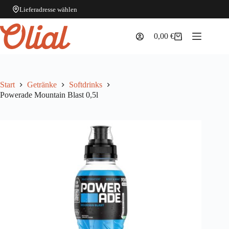
Lieferadresse wählen
Zum
Inhalt
0,00
€
Warenkorb
springen
Start
Getränke
Softdrinks
Powerade Mountain Blast 0,5l