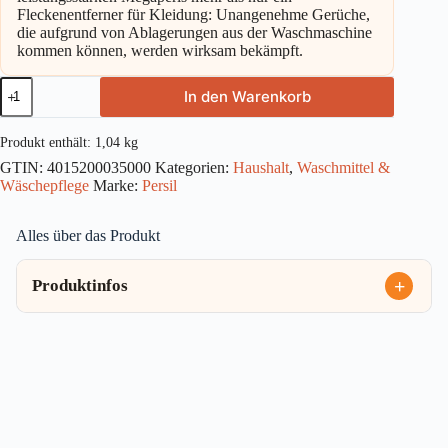
Fleckenentferner für Kleidung: Unangenehme Gerüche,
die aufgrund von Ablagerungen aus der Waschmaschine
kommen können, werden wirksam bekämpft.
Persil
In den Warenkorb
Universal
Megaperls
16WL
Produkt enthält: 1,04
kg
1,04kg
GTIN:
4015200035000
Kategorien:
Haushalt
,
Waschmittel &
Menge
Wäschepflege
Marke:
Persil
Alles über das Produkt
Produktinfos