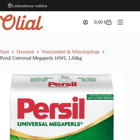
Lieferadresse wählen
Zum
Inhalt
0,00
€
Warenkorb
springen
Start
Haushalt
Waschmittel & Wäschepflege
Persil Universal Megaperls 16WL 1,04kg