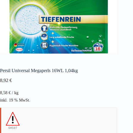
Persil Universal Megaperls 16WL 1,04kg
8,92
€
8,58
€
/
kg
inkl. 19 % MwSt.
GHS07