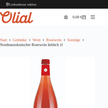
Lieferadresse wählen
Zum
Inhalt
0,00
€
Warenkorb
springen
Start
Getränke
Wein
Rosewein
Sonstige
Nordmazedonischer Rosewein lieblich 1l