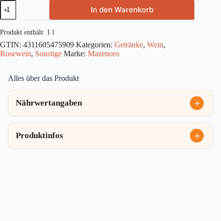
Nordmazedonischer
In den Warenkorb
Rosewein
lieblich
1l
Produkt enthält: 1
l
Menge
GTIN:
4311605475909
Kategorien:
Getränke
,
Wein
,
Rosewein
,
Sonstige
Marke:
Mazenoro
Alles über das Produkt
Nährwertangaben
Produktinfos