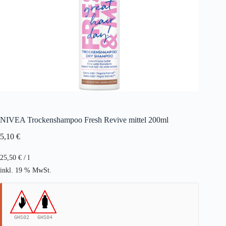
NIVEA Trockenshampoo Fresh Revive mittel 200ml
5,10
€
25,50
€
/
l
inkl. 19 % MwSt.
GHS02
GHS04