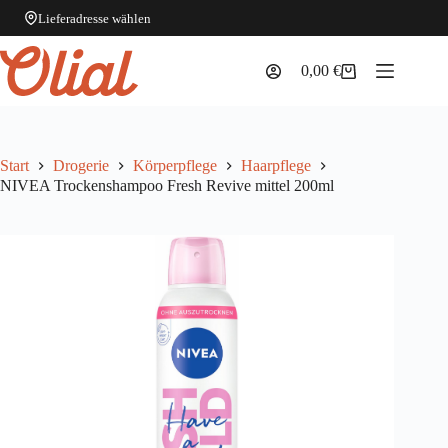
Lieferadresse wählen
Zum
Inhalt
0,00
€
Warenkorb
springen
Start
Drogerie
Körperpflege
Haarpflege
NIVEA Trockenshampoo Fresh Revive mittel 200ml