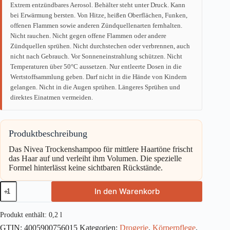
Extrem entzündbares Aerosol. Behälter steht unter Druck. Kann
bei Erwärmung bersten. Von Hitze, heißen Oberflächen, Funken,
offenen Flammen sowie anderen Zündquellenarten fernhalten.
Nicht rauchen. Nicht gegen offene Flammen oder andere
Zündquellen sprühen. Nicht durchstechen oder verbrennen, auch
nicht nach Gebrauch. Vor Sonneneinstrahlung schützen. Nicht
Temperaturen über 50°C aussetzen. Nur entleerte Dosen in die
Wertstoffsammlung geben. Darf nicht in die Hände von Kindern
gelangen. Nicht in die Augen sprühen. Längeres Sprühen und
direktes Einatmen vermeiden.
Produktbeschreibung
Das Nivea Trockenshampoo für mittlere Haartöne frischt
das Haar auf und verleiht ihm Volumen. Die spezielle
Formel hinterlässt keine sichtbaren Rückstände.
NIVEA
In den Warenkorb
Trockenshampoo
Fresh
Revive
Produkt enthält: 0,2
l
mittel
GTIN:
4005900756015
Kategorien:
Drogerie
,
Körperpflege
,
200ml