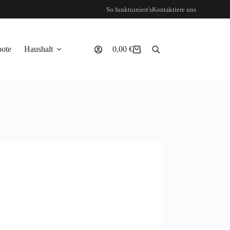
So funktioniert's
Kontaktiere uns
ote
Haushalt
0,00
€
Warenkorb