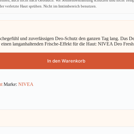
ennen, auch nicht nach Gebrauch. Vor Sonnenbestrahlung schützen und nicht Tempe
er verletzte Haut sprühen. Nicht im Imtimbereich benutzen.
rischegefühl und zuverlässigen Deo-Schutz den ganzen Tag lang. Das
r einen langanhaltenden Frische-Effekt für die Haut: NIVEA Deo Fresh
In den Warenkorb
nt
Marke:
NIVEA