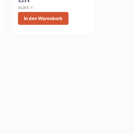
5,13
€
34,20
€
/
l
In den Warenkorb