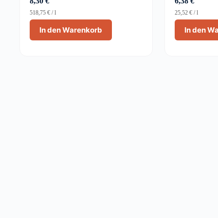
8,30
€
6,38
€
518,75
€
/
l
25,52
€
/
l
In den Warenkorb
In den W