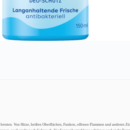
 bersten. Von Hitze, heißen Oberflächen, Funken, offenen Flammen und anderen Zün