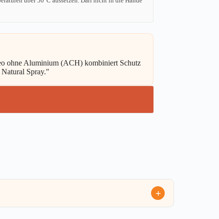
raturen über 50°C aussetzen. Darf nicht in die Hände
 Deo ohne Aluminium (ACH) kombiniert Schutz
 Natural Spray."