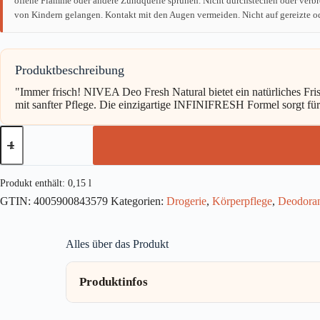
offene Flamme oder andere Zündquelle sprühen. Nicht durchstechen oder verbr
von Kindern gelangen. Kontakt mit den Augen vermeiden. Nicht auf gereizte od
Produktbeschreibung
"Immer frisch! NIVEA Deo Fresh Natural bietet ein natürliches F
mit sanfter Pflege. Die einzigartige INFINIFRESH Formel sorgt fü
NIVEA
Deospray
Fresh
Natural
150ml
Produkt enthält: 0,15
l
Menge
GTIN:
4005900843579
Kategorien:
Drogerie
,
Körperpflege
,
Deodora
Alles über das Produkt
Produktinfos