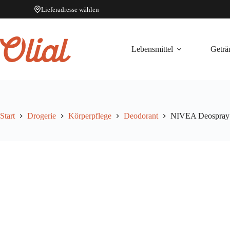
Lieferadresse wählen
Zum
Inhalt
springen
Lebensmittel
Geträ
Start
Drogerie
Körperpflege
Deodorant
NIVEA Deospray 