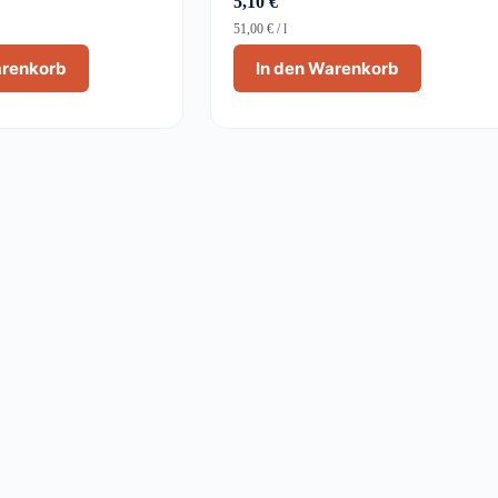
5,10
€
51,00
€
/
l
arenkorb
In den Warenkorb