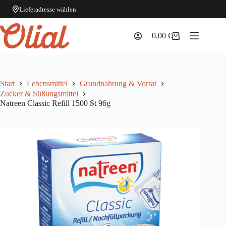
Lieferadresse wählen
Zum
Inhalt
0,00
€
Warenkorb
springen
Start
Lebensmittel
Grundnahrung & Vorrat
Zucker & Süßungsmittel
Natreen Classic Refill 1500 St 96g