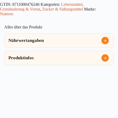
St
GTIN:
8711000476246
Kategorien:
Lebensmittel
,
96g
Grundnahrung & Vorrat
,
Zucker & Süßungsmittel
Marke:
Menge
Natreen
Alles über das Produkt
Nährwertangaben
Produktinfos