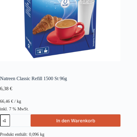
Natreen Classic Refill 1500 St 96g
6,38
€
66,46
€
/
kg
inkl. 7 % MwSt.
Natreen
In den Warenkorb
Classic
Refill
1500
Produkt enthält: 0,096
kg