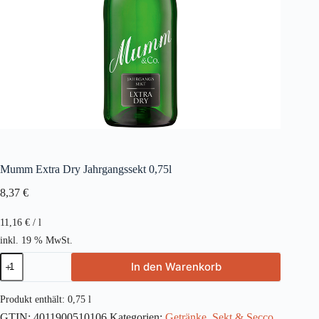
Mumm Extra Dry Jahrgangssekt 0,75l
8,37
€
11,16
€
/
l
inkl. 19 % MwSt.
Mumm
In den Warenkorb
Extra
Dry
Jahrgangssekt
Produkt enthält: 0,75
l
0,75l
GTIN:
4011900510106
Kategorien:
Getränke
,
Sekt & Secco
,
Menge