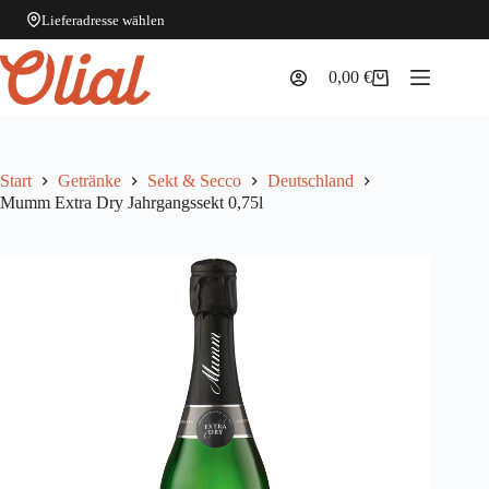
Lieferadresse wählen
Zum
Inhalt
0,00
€
Warenkorb
springen
Start
Getränke
Sekt & Secco
Deutschland
Mumm Extra Dry Jahrgangssekt 0,75l