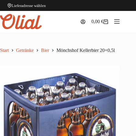
Lieferadresse wählen
Zum
Inhalt
0,00
€
Warenkorb
springen
Start
Getränke
Bier
Mönchshof Kellerbier 20×0,5l