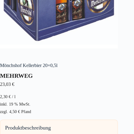
Mönchshof Kellerbier 20×0,5l
MEHRWEG
23,03
€
2,30
€
/
l
inkl. 19 % MwSt.
zzgl.
4,50
€
Pfand
Produktbeschreibung