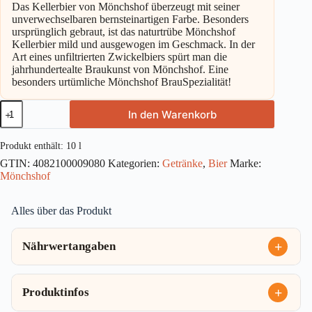
Das Kellerbier von Mönchshof überzeugt mit seiner
unverwechselbaren bernsteinartigen Farbe. Besonders
ursprünglich gebraut, ist das naturtrübe Mönchshof
Kellerbier mild und ausgewogen im Geschmack. In der
Art eines unfiltrierten Zwickelbiers spürt man die
jahrhundertealte Braukunst von Mönchshof. Eine
besonders urtümliche Mönchshof BrauSpezialität!
Mönchshof
In den Warenkorb
Kellerbier
20x0,5l
Menge
Produkt enthält: 10
l
GTIN:
4082100009080
Kategorien:
Getränke
,
Bier
Marke:
Mönchshof
Alles über das Produkt
Nährwertangaben
Produktinfos