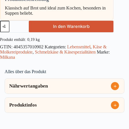
Klassisch auf Brot und ideal zum Kochen, besonders in
Suppen beliebt.
Milkana
In den Warenkorb
Frische
Schale
mit
Produkt enthält: 0,19
kg
Emmentaler
GTIN:
4045357010902
Kategorien:
Lebensmittel
,
Käse &
&
Molkereiprodukte
,
Schmelzkäse & Käsespezialitäten
Marke:
Allgäuer
Milch
Milkana
190g
Menge
Alles über das Produkt
Nährwertangaben
Produktinfos