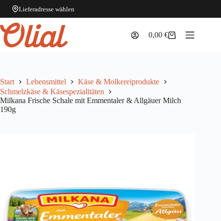
Lieferadresse wählen
Zum
Inhalt
0,00
€
Warenkorb
springen
Start
Lebensmittel
Käse & Molkereiprodukte
Schmelzkäse & Käsespezialitäten
Milkana Frische Schale mit Emmentaler & Allgäuer Milch
190g