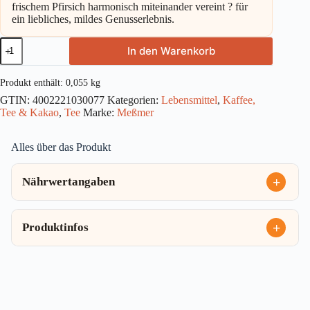
frischem Pfirsich harmonisch miteinander vereint ? für
ein liebliches, mildes Genusserlebnis.
Meßmer
In den Warenkorb
Aprikose
Pfirsich
20St
Produkt enthält: 0,055
kg
55g
GTIN:
4002221030077
Kategorien:
Lebensmittel
,
Kaffee,
Menge
Tee & Kakao
,
Tee
Marke:
Meßmer
Alles über das Produkt
Nährwertangaben
Produktinfos