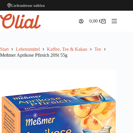
Lieferadresse wählen
Zum
Inhalt
0,00
€
Warenkorb
springen
Start
Lebensmittel
Kaffee, Tee & Kakao
Tee
Meßmer Aprikose Pfirsich 20St 55g