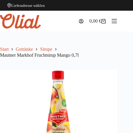
Lieferadresse wählen
Zum
Inhalt
0,00
€
Warenkorb
springen
Start
Getränke
Sirupe
Mautner Markhof Fruchtsirup Mango 0,7l