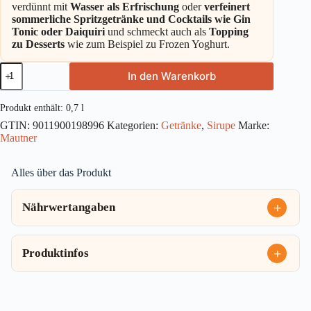
verdünnt mit
Wasser als Erfrischung
oder
verfeinert
sommerliche Spritzgetränke und Cocktails wie Gin
Tonic oder Daiquiri
und schmeckt auch als
Topping
zu Desserts
wie zum Beispiel zu Frozen Yoghurt.
Mautner
In den Warenkorb
Markhof
Fruchtsirup
Mango
Produkt enthält: 0,7
l
0,7l
GTIN:
9011900198996
Kategorien:
Getränke
,
Sirupe
Marke:
Menge
Mautner
Alles über das Produkt
Nährwertangaben
Produktinfos