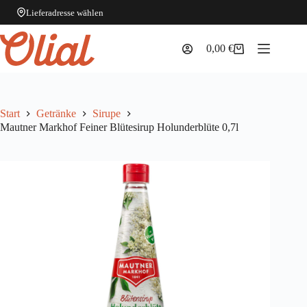
Lieferadresse wählen
Zum
Inhalt
0,00
€
Warenkorb
springen
Start
Getränke
Sirupe
Mautner Markhof Feiner Blütesirup Holunderblüte 0,7l