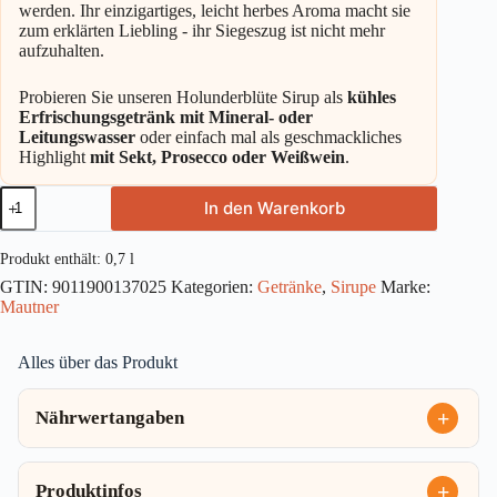
werden. Ihr einzigartiges, leicht herbes Aroma macht sie
zum erklärten Liebling - ihr Siegeszug ist nicht mehr
aufzuhalten.
Probieren Sie unseren Holunderblüte Sirup als
kühles
Erfrischungsgetränk mit Mineral- oder
Leitungswasser
oder einfach mal als geschmackliches
Highlight
mit Sekt, Prosecco oder Weißwein
.
Mautner
In den Warenkorb
Markhof
Feiner
Blütesirup
Produkt enthält: 0,7
l
Holunderblüte
GTIN:
9011900137025
Kategorien:
Getränke
,
Sirupe
Marke:
0,7l
Mautner
Menge
Alles über das Produkt
Nährwertangaben
Produktinfos