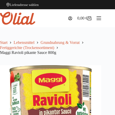
Lieferadresse wählen
Zum
Inhalt
0,00
€
Warenkorb
springen
Start
Lebensmittel
Grundnahrung & Vorrat
Fertiggerichte (Trockensortiment)
Maggi Ravioli pikante Sauce 800g