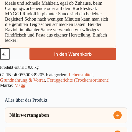
ideale und schnelle Mahlzeit, egal ob Zuhause, beim
Campingwochenende oder auf dem Rockfestival:
MAGGI Ravioli in pikanter Sauce sind ein beliebter
Begleiter! Schon nach wenigen Minuten kann man sich
die gefüllten Teigtaschen schmecken lassen. Bei der
Ravioli in pikanter Sauce verwenden wir würziges
Rindfleisch und Pasta aus eigener Herstellung. Einfach
lecker!
Maggi
In den Warenkorb
Ravioli
pikante
Sauce
Produkt enthält: 0,8
kg
800g
GTIN:
4005500339205
Kategorien:
Lebensmittel
,
Menge
Grundnahrung & Vorrat
,
Fertiggerichte (Trockensortiment)
Marke:
Maggi
Alles über das Produkt
Nährwertangaben