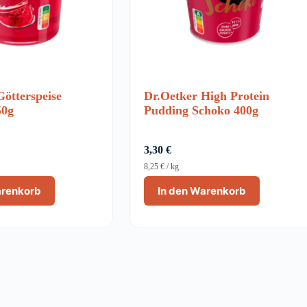
Götterspeise
Dr.Oetker High Protein
50g
Pudding Schoko 400g
3,30
€
8,25
€
/
kg
arenkorb
In den Warenkorb