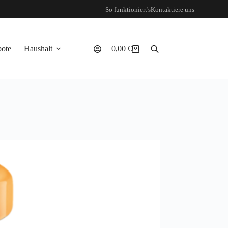
So funktioniert's
Kontaktiere uns
ote
Haushalt
0,00
€
Warenkorb