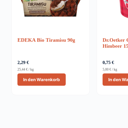
EDEKA Bio Tiramisu 90g
Dr.Oetker 
Himbeer 1
2,29
€
0,75
€
25,44
€
/
kg
5,00
€
/
kg
In den Warenkorb
In den W