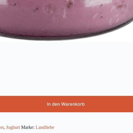
In den Warenkorb
er
,
Joghurt
Marke:
Landliebe