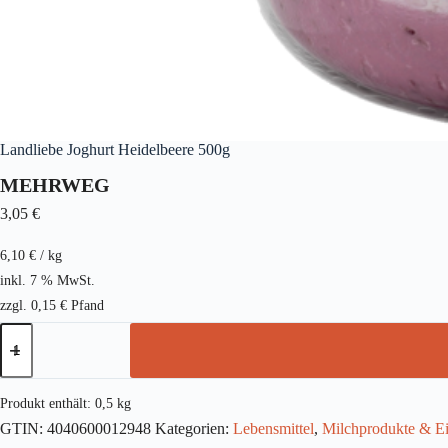
Landliebe Joghurt Heidelbeere 500g
MEHRWEG
3,05
€
6,10
€
/
kg
inkl. 7 % MwSt.
zzgl.
0,15
€
Pfand
Landliebe
Joghurt
Heidelbeere
500g
Menge
Produkt enthält: 0,5
kg
GTIN:
4040600012948
Kategorien:
Lebensmittel
,
Milchprodukte & Ei