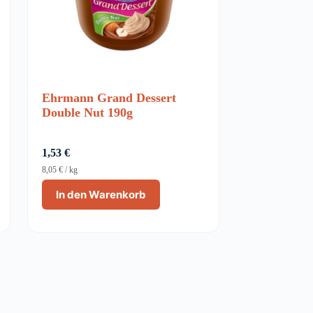
Ehrmann Grand Dessert
Double Nut 190g
1,53
€
8,05
€
/
kg
In den Warenkorb