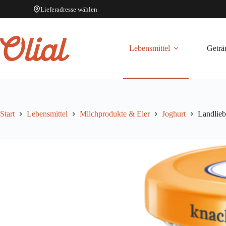
Lieferadresse wählen
Zum
Inhalt
springen
Lebensmittel
Geträ
Start
Lebensmittel
Milchprodukte & Eier
Joghurt
Landlieb