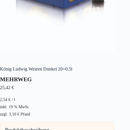
König Ludwig Weizen Dunkel 20×0,5l
MEHRWEG
25,42
€
2,54
€
/
l
inkl. 19 % MwSt.
zzgl.
3,10
€
Pfand
Produktbeschreibung