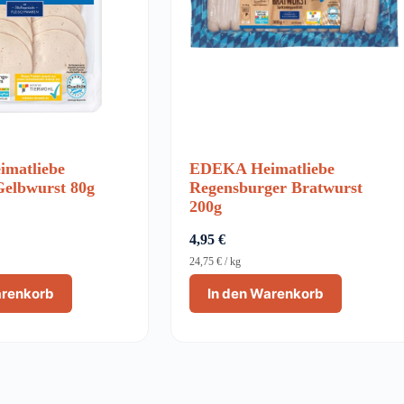
matliebe
EDEKA Heimatliebe
Gelbwurst 80g
Regensburger Bratwurst
200g
4,95
€
24,75
€
/
kg
arenkorb
In den Warenkorb