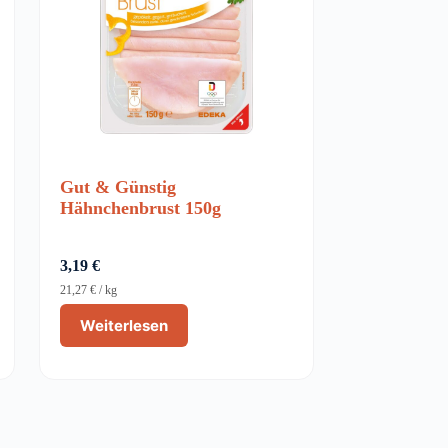
Gut & Günstig
Hähnchenbrust 150g
3,19
€
21,27
€
/
kg
Weiterlesen