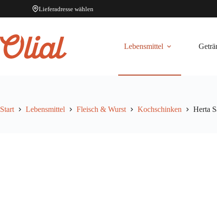
Lieferadresse wählen
Zum
Inhalt
springen
Lebensmittel
Geträ
Start
Lebensmittel
Fleisch & Wurst
Kochschinken
Herta S