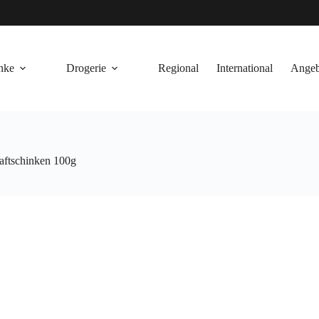
nke
Drogerie
Regional
International
Angeb
aftschinken 100g