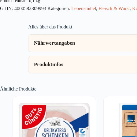
Produkt enthält: 0,1
kg
GTIN:
4000582309993
Kategorien:
Lebensmittel
,
Fleisch & Wurst
,
Ko
Alles über das Produkt
Nährwertangaben
Produktinfos
Ähnliche Produkte