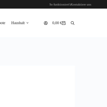
So funktioniert's
Kontaktiere uns
ote
Haushalt
0,00
€
Warenkorb