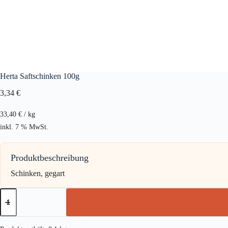
Herta Saftschinken 100g
3,34
€
33,40
€
/
kg
inkl. 7 % MwSt.
Produktbeschreibung
Schinken, gegart
Herta
Saftschinken
100g
Menge