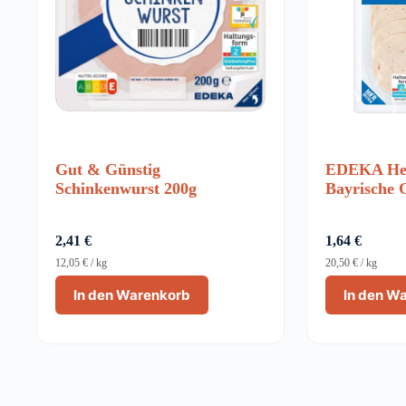
Gut & Günstig
EDEKA Hei
Schinkenwurst 200g
Bayrische 
2,41
€
1,64
€
12,05
€
/
kg
20,50
€
/
kg
In den Warenkorb
In den W