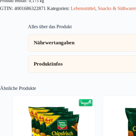
Produkt enthält: 0,175
kg
GTIN:
4001686322871
Kategorien:
Lebensmittel
,
Snacks & Süßware
Alles über das Produkt
Nährwertangaben
Produktinfos
Ähnliche Produkte