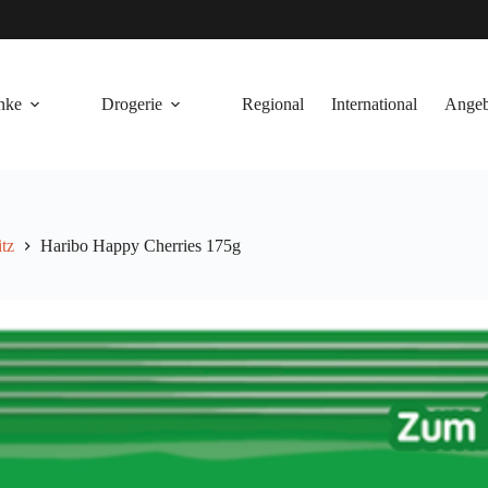
nke
Drogerie
Regional
International
Angeb
tz
Haribo Happy Cherries 175g