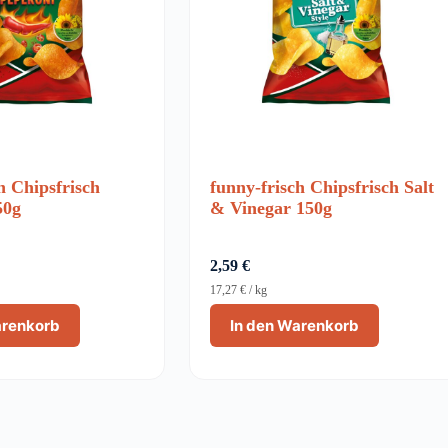
h Chipsfrisch
funny-frisch Chipsfrisch Salt
50g
& Vinegar 150g
2,59
€
17,27
€
/
kg
arenkorb
In den Warenkorb