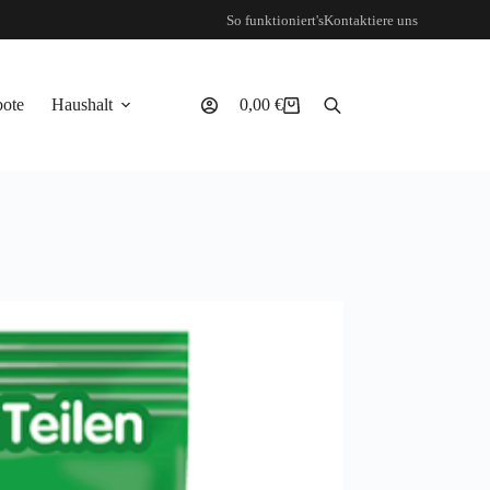
So funktioniert's
Kontaktiere uns
ote
Haushalt
0,00
€
Warenkorb