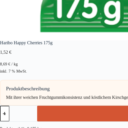
Haribo Happy Cherries 175g
1,52
€
8,69
€
/
kg
inkl. 7 % MwSt.
Produktbeschreibung
Mit ihrer weichen Fruchtgummikonsistenz und köstlichem Kirsc
Haribo
Happy
Cherries
175g
Menge