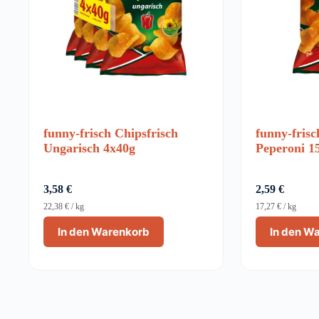
funny-frisch Chipsfrisch
funny-frisc
Ungarisch 4x40g
Peperoni 1
3,58
€
2,59
€
22,38
€
/
kg
17,27
€
/
kg
In den Warenkorb
In den W