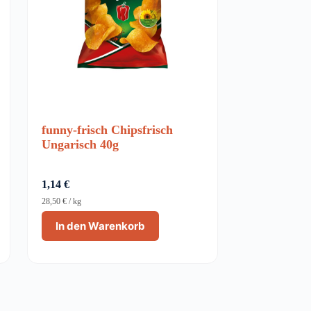
funny-frisch Chipsfrisch
Ungarisch 40g
1,14
€
28,50
€
/
kg
In den Warenkorb