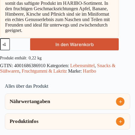
somit das saftigste Produkt im HARIBO-Sortiment. In
den fruchtigen Geschmacksrichtungen Apfel, Banane,
Himbeere, Kirsche und Pfirsich sind sie im Miniformat
ein echtes Genusserlebnis zum Naschen und Teilen mit
Freunden und ideal für unterwegs und zwischendurch
geeignet.
Haribo
In den Warenkorb
Saft
Goldbären
Mini
Produkt enthält: 0,22
kg
Einzelportionen
GTIN:
4001686386910
Kategorien:
Lebensmittel
,
Snacks &
220g
Süßwaren
,
Fruchtgummi & Lakritz
Marke:
Haribo
Menge
Alles über das Produkt
Nährwertangaben
Produktinfos