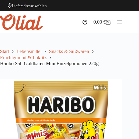
Lieferadresse wählen
Zum
Inhalt
0,00
€
Warenkorb
springen
Start
Lebensmittel
Snacks & Süßwaren
Fruchtgummi & Lakritz
Haribo Saft Goldbären Mini Einzelportionen 220g