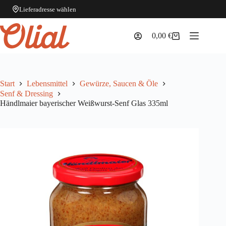
Lieferadresse wählen
Zum
Inhalt
0,00
€
Warenkorb
springen
Start
Lebensmittel
Gewürze, Saucen & Öle
Senf & Dressing
Händlmaier bayerischer Weißwurst-Senf Glas 335ml