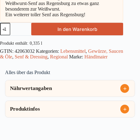
Weißwurst-Senf aus Regensburg zu etwas ganz
besonderem zur Weißwurst.
Ein weiterer toller Senf aus Regensburg!
Händlmaier
In den Warenkorb
bayerischer
Weißwurst-
Senf
Produkt enthält: 0,335
l
Glas
GTIN:
42063032
Kategorien:
Lebensmittel
,
Gewürze, Saucen
335ml
& Öle
,
Senf & Dressing
,
Regional
Marke:
Händlmaier
Menge
Alles über das Produkt
Nährwertangaben
Produktinfos