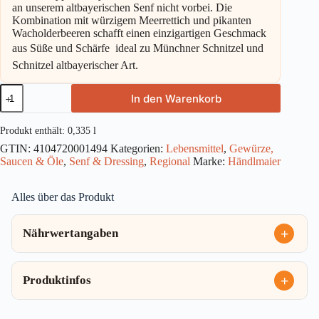
an unserem altbayerischen Senf nicht vorbei. Die
Kombination mit würzigem Meerrettich und pikanten
Wacholderbeeren schafft einen einzigartigen Geschmack
aus Süße und Schärfe  ideal zu Münchner Schnitzel und
Schnitzel altbayerischer Art.
Händlmaier
In den Warenkorb
Altbayerischer
Senf
Glas
Produkt enthält: 0,335
l
335ml
GTIN:
4104720001494
Kategorien:
Lebensmittel
,
Gewürze,
Menge
Saucen & Öle
,
Senf & Dressing
,
Regional
Marke:
Händlmaier
Alles über das Produkt
Nährwertangaben
Produktinfos