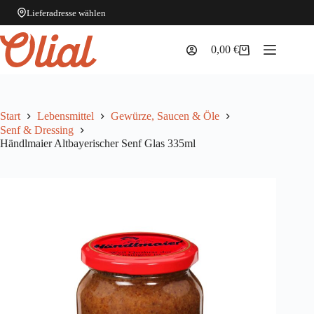
Lieferadresse wählen
Zum
Inhalt
0,00
€
Warenkorb
springen
Start
Lebensmittel
Gewürze, Saucen & Öle
Senf & Dressing
Händlmaier Altbayerischer Senf Glas 335ml