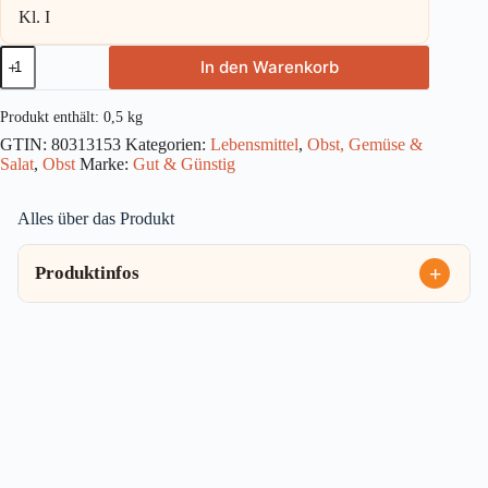
Kl. I
Gut
In den Warenkorb
&
Günstig
Tafeltrauben
Produkt enthält: 0,5
kg
dunkel
GTIN:
80313153
Kategorien:
Lebensmittel
,
Obst, Gemüse &
500g
Salat
,
Obst
Marke:
Gut & Günstig
Menge
Alles über das Produkt
Produktinfos