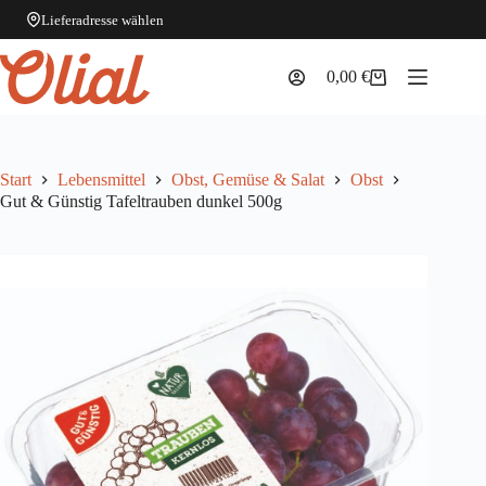
Lieferadresse wählen
Zum
Inhalt
0,00
€
Warenkorb
springen
Start
Lebensmittel
Obst, Gemüse & Salat
Obst
Gut & Günstig Tafeltrauben dunkel 500g